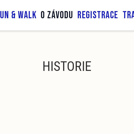
run & walk
O ZÁVODU
REGISTRACE
TR
HISTORIE
16
2
18
2
20
2
22
2