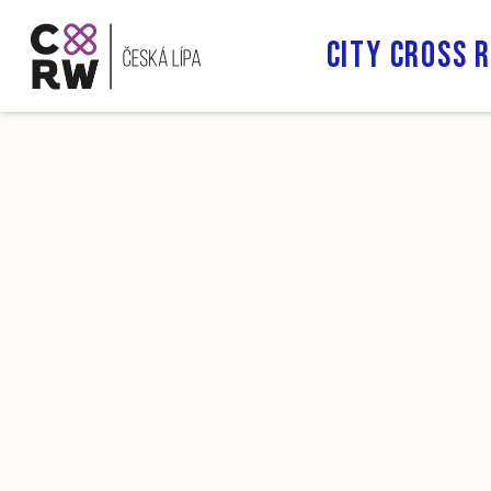
City cross 
20
20
20
20